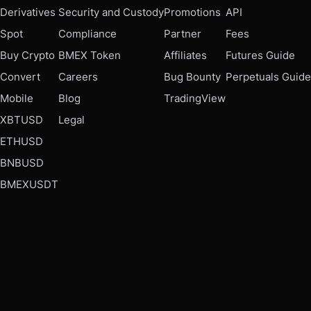
Derivatives
Security and Custody
Promotions
API
Spot
Compliance
Partner
Fees
Buy Crypto
BMEX Token
Affiliates
Futures Guide
Convert
Careers
Bug Bounty
Perpetuals Guide
Mobile
Blog
TradingView
XBTUSD
Legal
ETHUSD
BNBUSD
BMEXUSDT