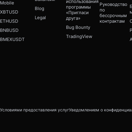
использования 
Mobile 
Руководство 
Б
программы 
Blog
по 
XBTUSD
«Пригласи 
бессрочным 
Legal
друга»
ETHUSD
контрактам
Bug Bounty 
BNBUSD
P
TradingView
BMEXUSDT
Условиями предоставления услуг
Уведомлением о конфиденциа