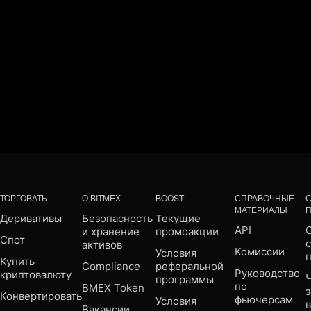
ТОРГОВАТЬ
О BITMEX
BOOST
СПРАВОЧНЫЕ
МАТЕРИАЛЫ
Деривативы
Безопасность 
Текущие 
API
С
и хранение 
промоакции
Спот
активов
Комиссии
Условия 
Купить 
Compliance 
реферальной 
Руководство 
криптовалюту
Ч
программы
по 
BMEX Token
Конвертировать
фьючерсам
Условия 
Вакансии