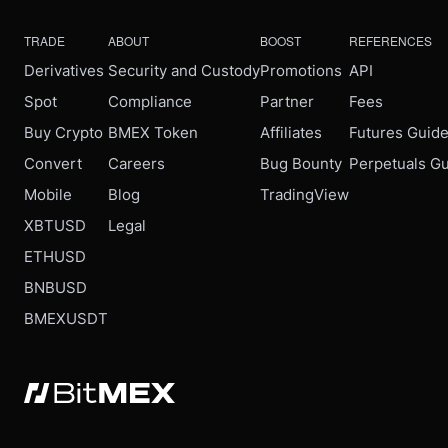
TRADE
ABOUT
BOOST
REFERENCES
Derivatives
Security and Custody
Promotions
API
Spot
Compliance
Partner
Fees
Buy Crypto
BMEX Token
Affiliates
Futures Guid
Convert
Careers
Bug Bounty
Perpetuals G
Mobile
Blog
TradingView
XBTUSD
Legal
ETHUSD
BNBUSD
BMEXUSDT