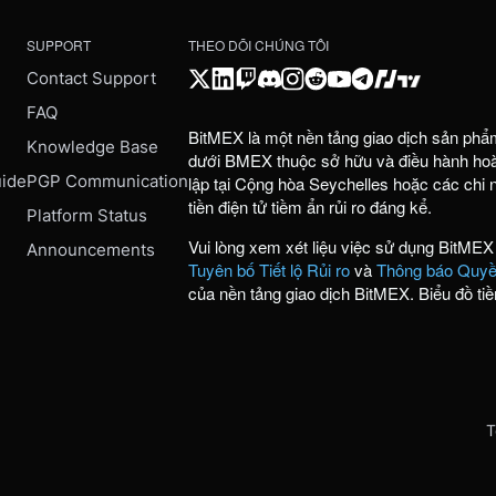
SUPPORT
THEO DÕI CHÚNG TÔI
Contact Support
FAQ
BitMEX là một nền tảng giao dịch sản phẩ
e
Knowledge Base
dưới BMEX thuộc sở hữu và điều hành hoàn
uide
PGP Communication
lập tại Cộng hòa Seychelles hoặc các chi
tiền điện tử tiềm ẩn rủi ro đáng kể.
Platform Status
Vui lòng xem xét liệu việc sử dụng BitMEX
Announcements
Tuyên bố Tiết lộ Rủi ro
và
Thông báo Quyền
của nền tảng giao dịch BitMEX. Biểu đồ tiề
T