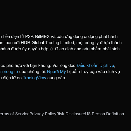
m tiền điện tử P2P. BitMEX và các ứng dụng di động phát hành
 toàn bởi HDR Global Trading Limited, một công ty được thành
 nhánh được ủy quyền hợp lệ. Giao dịch các sản phẩm phái sinh
 có phù hợp với bạn không. Vui lòng đọc
Điều khoản Dịch vụ
,
 riêng tư
của chúng tôi.
Người Mỹ
bị cấm truy cập vào dịch vụ
n điện tử do
TradingView
cung cấp.
erms of Service
Privacy Policy
Risk Disclosure
US Person Definition