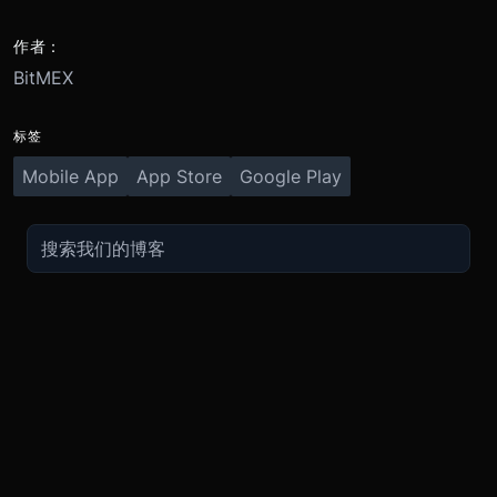
作者：
BitMEX
标签
Mobile App
App Store
Google Play