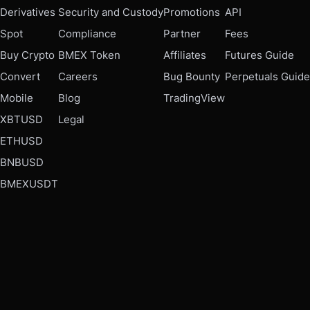
Derivatives
Security and Custody
Promotions
API
Spot
Compliance
Partner
Fees
Buy Crypto
BMEX Token
Affiliates
Futures Guide
Convert
Careers
Bug Bounty
Perpetuals Guide
Mobile
Blog
TradingView
XBTUSD
Legal
ETHUSD
BNBUSD
BMEXUSDT