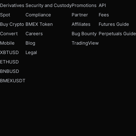
Derivatives
Security and Custody
Promotions
API
Spot
Compliance
Partner
Fees
Buy Crypto
BMEX Token
Affiliates
Futures Guide
Convert
Careers
Bug Bounty
Perpetuals Guide
Mobile
Blog
TradingView
XBTUSD
Legal
ETHUSD
BNBUSD
BMEXUSDT