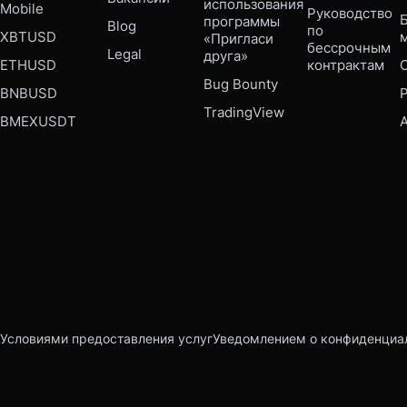
использования 
Mobile 
Руководство 
Б
программы 
Blog
по 
XBTUSD
«Пригласи 
бессрочным 
Legal
друга»
ETHUSD
контрактам
Bug Bounty 
BNBUSD
P
TradingView
BMEXUSDT
Условиями предоставления услуг
Уведомлением о конфиденциа