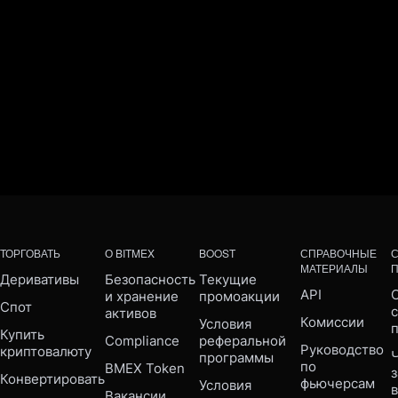
ТОРГОВАТЬ
О BITMEX
BOOST
СПРАВОЧНЫЕ
МАТЕРИАЛЫ
Деривативы
Безопасность 
Текущие 
API
С
и хранение 
промоакции
Спот
активов
Комиссии
Условия 
Купить 
Compliance 
реферальной 
Руководство 
криптовалюту
Ч
программы
по 
BMEX Token
Конвертировать
фьючерсам
Условия 
Вакансии