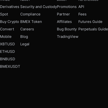
Derivatives
Security and Custody
Promotions
API
Spot
Compliance
Partner
Fees
Buy Crypto
BMEX Token
Affiliates
Futures Guide
Convert
Careers
Bug Bounty
Perpetuals Guide
Mobile
Blog
TradingView
XBTUSD
Legal
ETHUSD
BNBUSD
BMEXUSDT