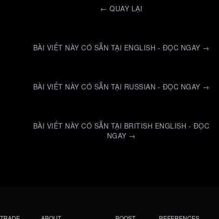
←
QUAY LẠI
BÀI VIẾT NÀY CÓ SẴN TẠI ENGLISH - ĐỌC NGAY →
BÀI VIẾT NÀY CÓ SẴN TẠI RUSSIAN - ĐỌC NGAY →
BÀI VIẾT NÀY CÓ SẴN TẠI BRITISH ENGLISH - ĐỌC
NGAY →
TRADE
ABOUT
BOOST
REFERENCES