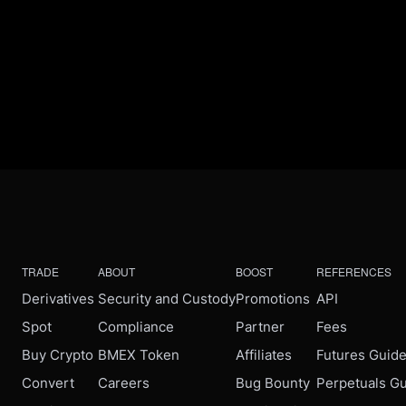
TRADE
ABOUT
BOOST
REFERENCES
Derivatives
Security and Custody
Promotions
API
Spot
Compliance
Partner
Fees
Buy Crypto
BMEX Token
Affiliates
Futures Guid
Convert
Careers
Bug Bounty
Perpetuals G