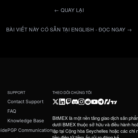
←
QUAY LẠI
BÀI VIẾT NÀY CÓ SẴN TẠI ENGLISH - ĐỌC NGAY →
SUPPORT
THEO DÕI CHÚNG TÔI
Contact Support
FAQ
BitMEX là một nền tảng giao dịch sản phẩ
e
Knowledge Base
dưới BMEX thuộc sở hữu và điều hành hoàn
uide
PGP Communication
lập tại Cộng hòa Seychelles hoặc các chi
tiền điện tử tiềm ẩn rủi ro đáng kể.