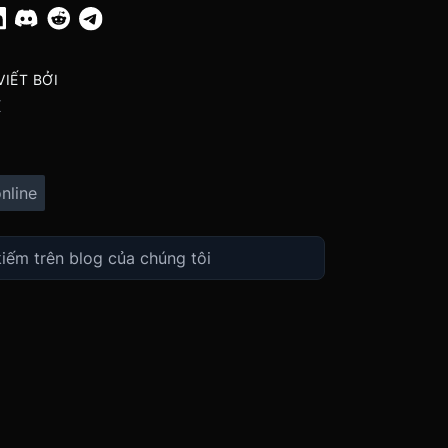
IẾT BỞI
X
nline