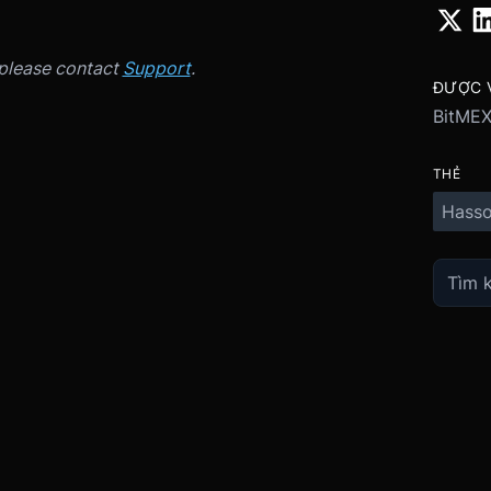
 please contact
Support
.
ĐƯỢC V
BitME
THẺ
Hasso