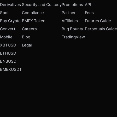
Derivatives
Security and Custody
Promotions
API
Spot
Compliance
Partner
Fees
Buy Crypto
BMEX Token
Affiliates
Futures Guide
Convert
Careers
Bug Bounty
Perpetuals Guide
Mobile
Blog
TradingView
XBTUSD
Legal
ETHUSD
BNBUSD
BMEXUSDT