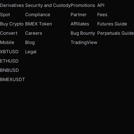
Derivatives
Security and Custody
Promotions
API
Spot
Compliance
Partner
Fees
Buy Crypto
BMEX Token
Affiliates
Futures Guide
Convert
Careers
Bug Bounty
Perpetuals Guide
Mobile
Blog
TradingView
XBTUSD
Legal
ETHUSD
BNBUSD
BMEXUSDT