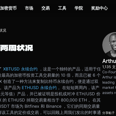
加密货币
市场
交易
工具
学院
奖励中心
周状况
约两周状况
Arthu
1,135 
了
XBTUSD 永续合约
，这是一个独特的产品，适用于任
Co-Foun
性最高的加密币投资工具交易量的 10 倍，而且已被 6 个
Arthur i
MEX 创造了一种方法来复制比特币永续合约，便是通过双
leading 
使用。该产品为
ETHUSD 永续合约
。在短短两周内，该产
market t
assets r
等值）产品，并已被证明是投机或对冲 ETH/USD 价
X 的 ETHUSD 掉期交易量相当于 800,000 ETH 。在其
DT 市场为 Bitfinex 和 Binance ，它们的同期交易量
解该工具的定价或交易，可以回顾上周我们发出的时事通
分享帖子