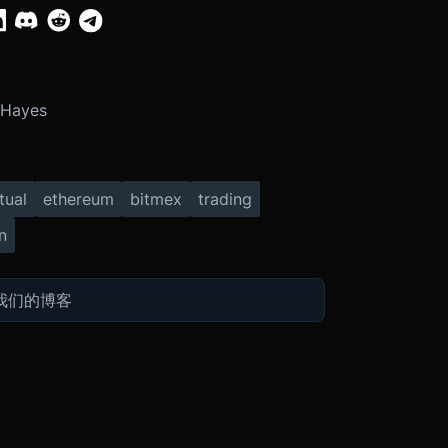
 Hayes
tual
ethereum
bitmex
trading
n