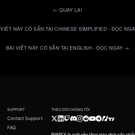
←
QUAY LẠI
 VIẾT NÀY CÓ SẴN TẠI CHINESE SIMPLIFIED - ĐỌC NG
BÀI VIẾT NÀY CÓ SẴN TẠI ENGLISH - ĐỌC NGAY →
SUPPORT
THEO DÕI CHÚNG TÔI
Contact Support
FAQ
BitMEX là một nền tảng giao dịch sản phẩ