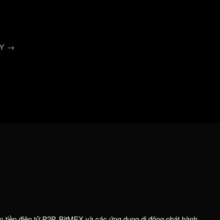
AY →
m tiền điện tử P2P. BitMEX và các ứng dụng di động phát hành