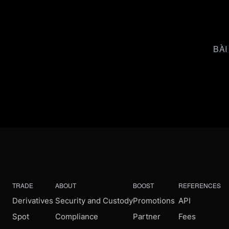
BÀI
TRADE
ABOUT
BOOST
REFERENCES
Derivatives
Security and Custody
Promotions
API
Spot
Compliance
Partner
Fees