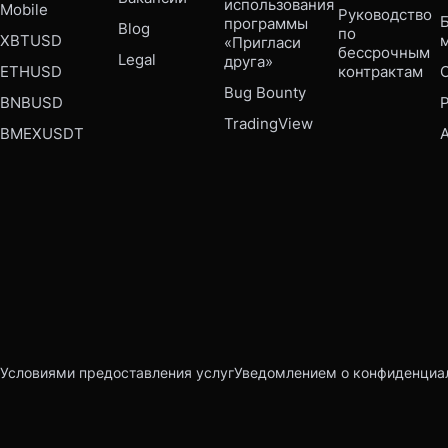
использования 
Mobile 
Руководство 
Б
программы 
Blog
по 
XBTUSD
«Пригласи 
бессрочным 
Legal
друга»
ETHUSD
контрактам
Bug Bounty 
BNBUSD
P
TradingView
BMEXUSDT
Условиями предоставления услуг
Уведомлением о конфиденциа