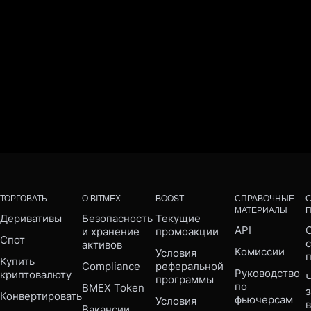
ТОРГОВАТЬ
О BITMEX
BOOST
СПРАВОЧНЫЕ
МАТЕРИАЛЫ
Деривативы
Безопасность 
Текущие 
API
С
и хранение 
промоакции
Спот
активов
Комиссии
Условия 
Купить 
Compliance 
реферальной 
Руководство 
криптовалюту
Ч
программы
по 
BMEX Token
Конвертировать
фьючерсам
Условия 
Вакансии