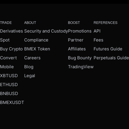
TRADE
ABOUT
BOOST
REFERENCES
Derivatives
Security and Custody
Promotions
API
Spot
Compliance
Partner
Fees
Buy Crypto
BMEX Token
Affiliates
Futures Guide
Convert
Careers
Bug Bounty
Perpetuals Guide
Mobile
Blog
TradingView
XBTUSD
Legal
ETHUSD
BNBUSD
BMEXUSDT