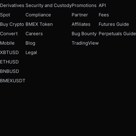
Derivatives
Security and Custody
Promotions
API
Spot
Compliance
Partner
Fees
Buy Crypto
BMEX Token
Affiliates
Futures Guide
Convert
Careers
Bug Bounty
Perpetuals Guide
Mobile
Blog
TradingView
XBTUSD
Legal
ETHUSD
BNBUSD
BMEXUSDT