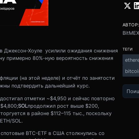
АВТОР
BitME
ТЕГИ
 в Джексон-Хоуле усилили ожидания снижения
ену примерно 80%-ную вероятность снижения
ether
bitcoi
фляции (на этой неделе) и отчёт по занятости
лжны подтвердить дальнейший курс.
 достигал отметки ~$4,950 и сейчас повторно
$4,800;
SOL
продолжил рост выше $200,
C
торгуется в районе $112–115 тыс., поскольку
 ETH/SOL.
 спотовые BTC-ETF в США столкнулись со