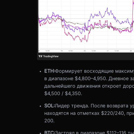
ETH:
Формирует восходящие максиму
в диапазоне $4,800–4,950. Дневное 
дальнейшего движения откроет доро
$4,500 / $4,350.
SOL:
Лидер тренда. После возврата у
находятся на отметках $220/240, пр
200.
BTC:
Застрял в диапазоне $112–116 т