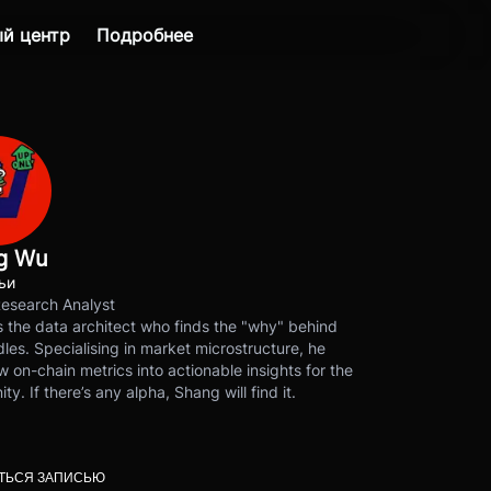
й центр
Подробнее
g Wu
ьи
Research Analyst
 the data architect who finds the "why" behind
les. Specialising in market microstructure, he
w on-chain metrics into actionable insights for the
y. If there’s any alpha, Shang will find it.
ТЬСЯ ЗАПИСЬЮ