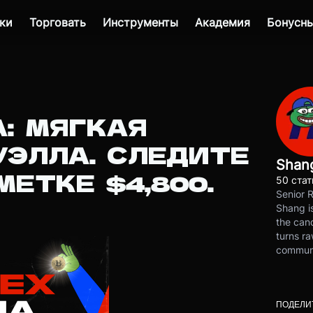
ки
Торговать
Инструменты
Академия
Бонусны
: МЯГКАЯ
УЭЛЛА. СЛЕДИТЕ
Shan
МЕТКЕ $4,800.
50 стат
Senior 
Shang is
the cand
turns ra
communit
ПОДЕЛИ