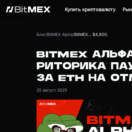
Купить криптовалюту
Рын
Блог
/
BitMEX Alpha
/
BitMEX... $4,800.
BITMEX АЛЬФА
РИТОРИКА ПА
ЗА ETH НА ОТ
25 август 2025