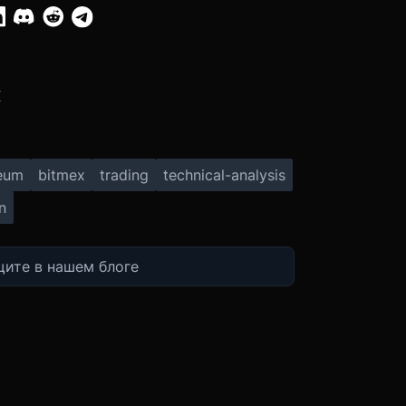
:
X
eum
bitmex
trading
technical-analysis
n