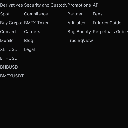
Derivatives
Security and Custody
Promotions
API
Spot
Compliance
Partner
Fees
Buy Crypto
BMEX Token
Affiliates
Futures Guide
Convert
Careers
Bug Bounty
Perpetuals Guide
Mobile
Blog
TradingView
XBTUSD
Legal
ETHUSD
BNBUSD
BMEXUSDT