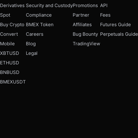
Derivatives
Security and Custody
Promotions
API
Spot
Compliance
Partner
Fees
Buy Crypto
BMEX Token
Affiliates
Futures Guide
Convert
Careers
Bug Bounty
Perpetuals Guide
Mobile
Blog
TradingView
XBTUSD
Legal
ETHUSD
BNBUSD
BMEXUSDT