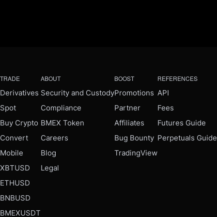
TRADE
ABOUT
BOOST
REFERENCES
Derivatives
Security and Custody
Promotions
API
Spot
Compliance
Partner
Fees
Buy Crypto
BMEX Token
Affiliates
Futures Guide
Convert
Careers
Bug Bounty
Perpetuals Guide
Mobile
Blog
TradingView
XBTUSD
Legal
ETHUSD
BNBUSD
BMEXUSDT