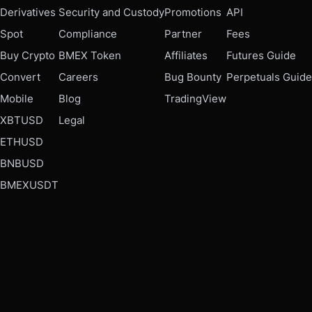
Derivatives
Security and Custody
Promotions
API
Spot
Compliance
Partner
Fees
Buy Crypto
BMEX Token
Affiliates
Futures Guide
Convert
Careers
Bug Bounty
Perpetuals Guide
Mobile
Blog
TradingView
XBTUSD
Legal
ETHUSD
BNBUSD
BMEXUSDT