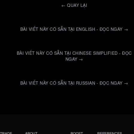
←
QUAY LẠI
BÀI VIẾT NÀY CÓ SẴN TẠI ENGLISH - ĐỌC NGAY →
BÀI VIẾT NÀY CÓ SẴN TẠI CHINESE SIMPLIFIED - ĐỌC
NGAY →
BÀI VIẾT NÀY CÓ SẴN TẠI RUSSIAN - ĐỌC NGAY →
TRADE
ABOUT
BOOST
REFERENCES