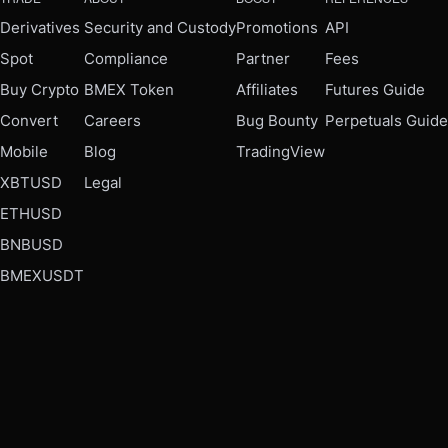
Derivatives
Security and Custody
Promotions
API
Spot
Compliance
Partner
Fees
Buy Crypto
BMEX Token
Affiliates
Futures Guide
Convert
Careers
Bug Bounty
Perpetuals Guide
Mobile
Blog
TradingView
XBTUSD
Legal
ETHUSD
BNBUSD
BMEXUSDT