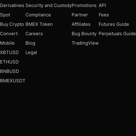
Derivatives
Security and Custody
Promotions
API
Spot
Compliance
Partner
Fees
Buy Crypto
BMEX Token
Affiliates
Futures Guide
Convert
Careers
Bug Bounty
Perpetuals Guide
Mobile
Blog
TradingView
XBTUSD
Legal
ETHUSD
BNBUSD
BMEXUSDT