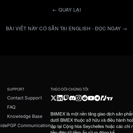
←
QUAY LẠI
BÀI VIẾT NÀY CÓ SẴN TẠI ENGLISH - ĐỌC NGAY →
SUPPORT
THEO DÕI CHÚNG TÔI
Contact Support
FAQ
BitMEX là một nền tảng giao dịch sản phẩ
e
Knowledge Base
dưới BMEX thuộc sở hữu và điều hành hoàn
uide
PGP Communication
lập tại Cộng hòa Seychelles hoặc các chi
tiền điện tử tiềm ẩn rủi ro đáng kể.