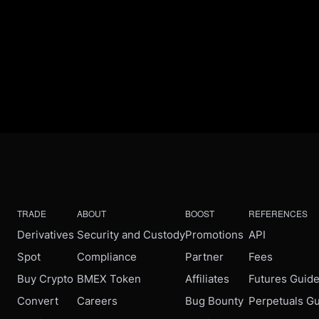
TRADE
ABOUT
BOOST
REFERENCES
Derivatives
Security and Custody
Promotions
API
Spot
Compliance
Partner
Fees
Buy Crypto
BMEX Token
Affiliates
Futures Guid
Convert
Careers
Bug Bounty
Perpetuals G