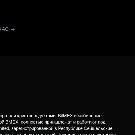
ЧАС →
орговли криптопродуктами. BitMEX и мобильные
ой BMEX, полностью принадлежат и работают под
mited, зарегистрированной в Республике Сейшельские
ченных дочерних компаний. Торговля криптовалютными