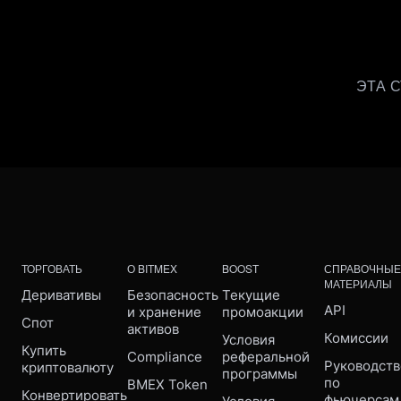
ЭТА 
ТОРГОВАТЬ
О BITMEX
BOOST
СПРАВОЧНЫЕ
МАТЕРИАЛЫ
Деривативы
Безопасность 
Текущие 
API
и хранение 
промоакции
Спот
активов
Комиссии
Условия 
Купить 
Compliance 
реферальной 
Руководств
криптовалюту
программы
по 
BMEX Token
Конвертировать
фьючерсам