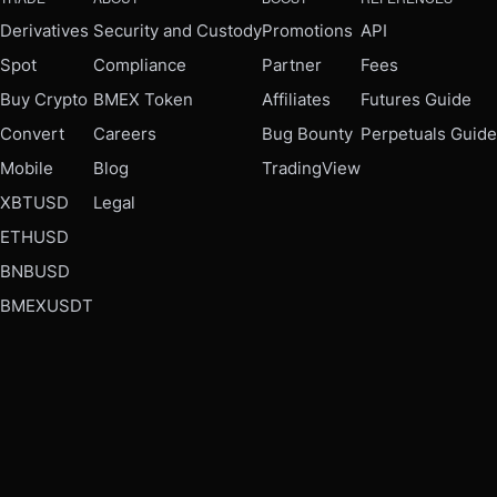
Derivatives
Security and Custody
Promotions
API
Spot
Compliance
Partner
Fees
Buy Crypto
BMEX Token
Affiliates
Futures Guide
Convert
Careers
Bug Bounty
Perpetuals Guide
Mobile
Blog
TradingView
XBTUSD
Legal
ETHUSD
BNBUSD
BMEXUSDT