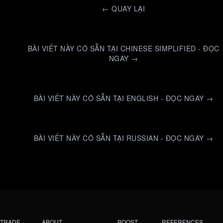
←
QUAY LẠI
BÀI VIẾT NÀY CÓ SẴN TẠI CHINESE SIMPLIFIED - ĐỌC
NGAY →
BÀI VIẾT NÀY CÓ SẴN TẠI ENGLISH - ĐỌC NGAY →
BÀI VIẾT NÀY CÓ SẴN TẠI RUSSIAN - ĐỌC NGAY →
TRADE
ABOUT
BOOST
REFERENCES