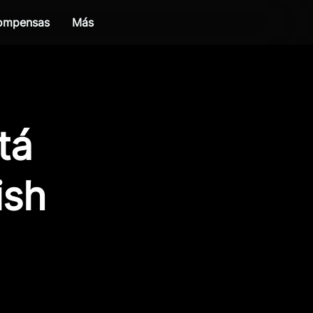
compensas
Más
tá
ish