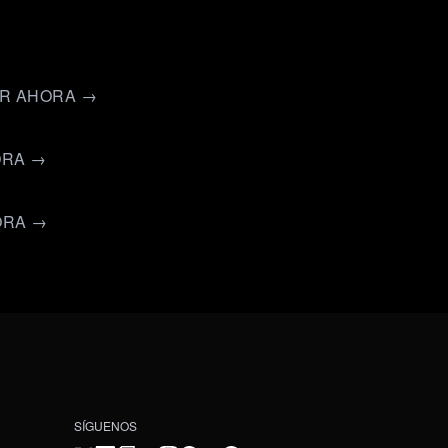
ER AHORA →
ORA →
ORA →
SÍGUENOS