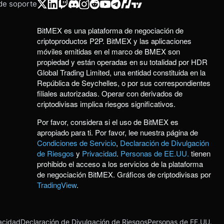
 de soporte
BitMEX es una plataforma de negociación de
criptoproductos P2P. BitMEX y las aplicaciones
móviles emitidas en el marco de BMEX son
propiedad y están operadas en su totalidad por HDR
Global Trading Limited, una entidad constituida en la
República de Seychelles, o por sus correspondientes
filiales autorizadas. Operar con derivados de
criptodivisas implica riesgos significativos.
Por favor, considera si el uso de BitMEX es
apropiado para ti. Por favor, lee nuestra página de
Condiciones de Servicio
,
Declaración de Divulgación
de Riesgos
y
Privacidad
.
Personas de EE.UU.
tienen
prohibido el acceso a los servicios de la plataforma
de negociación BitMEX. Gráficos de criptodivisas por
TradingView
.
acidad
Declaración de Divulgación de Riesgos
Personas de EE.UU.