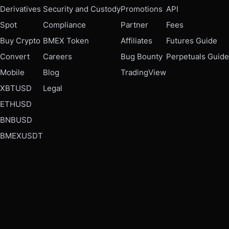
Derivatives
Security and Custody
Promotions
API
Spot
Compliance
Partner
Fees
Buy Crypto
BMEX Token
Affiliates
Futures Guide
Convert
Careers
Bug Bounty
Perpetuals Guide
Mobile
Blog
TradingView
XBTUSD
Legal
ETHUSD
BNBUSD
BMEXUSDT