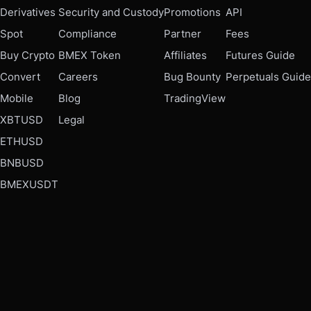
Derivatives
Security and Custody
Promotions
API
Spot
Compliance
Partner
Fees
Buy Crypto
BMEX Token
Affiliates
Futures Guide
Convert
Careers
Bug Bounty
Perpetuals Guide
Mobile
Blog
TradingView
XBTUSD
Legal
ETHUSD
BNBUSD
BMEXUSDT