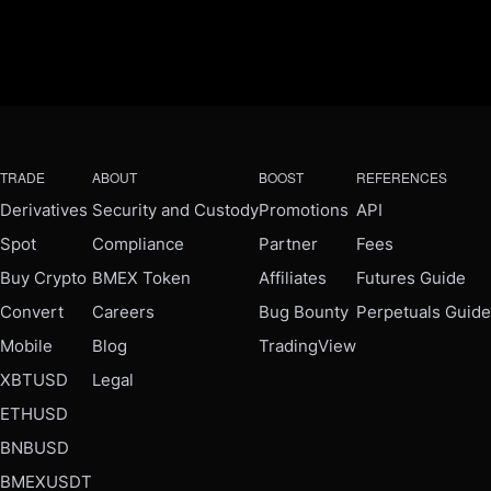
TRADE
ABOUT
BOOST
REFERENCES
Derivatives
Security and Custody
Promotions
API
Spot
Compliance
Partner
Fees
Buy Crypto
BMEX Token
Affiliates
Futures Guide
Convert
Careers
Bug Bounty
Perpetuals Guide
Mobile
Blog
TradingView
XBTUSD
Legal
ETHUSD
BNBUSD
BMEXUSDT