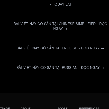
←
QUAY LẠI
BÀI VIẾT NÀY CÓ SẴN TẠI CHINESE SIMPLIFIED - ĐỌC
NGAY →
BÀI VIẾT NÀY CÓ SẴN TẠI ENGLISH - ĐỌC NGAY →
BÀI VIẾT NÀY CÓ SẴN TẠI RUSSIAN - ĐỌC NGAY →
TRADE
ABOUT
BOOST
REFERENCES