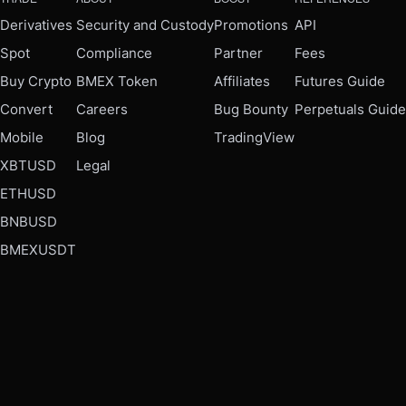
Derivatives
Security and Custody
Promotions
API
Spot
Compliance
Partner
Fees
Buy Crypto
BMEX Token
Affiliates
Futures Guide
Convert
Careers
Bug Bounty
Perpetuals Guide
Mobile
Blog
TradingView
XBTUSD
Legal
ETHUSD
BNBUSD
BMEXUSDT