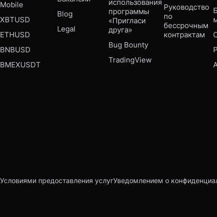
использования 
Mobile 
Руководство 
Б
программы 
Blog
по 
XBTUSD
«Пригласи 
бессрочным 
Legal
друга»
ETHUSD
контрактам
Bug Bounty 
BNBUSD
P
TradingView
BMEXUSDT
Условиями предоставления услуг
Уведомлением о конфиденциа