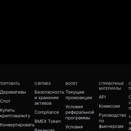
ТОРГОВАТЬ
О BITMEX
BOOST
СПРАВОЧНЫЕ
МАТЕРИАЛЫ
Деривативы
Безопасность 
Текущие 
API
С
и хранение 
промоакции
Спот
активов
Комиссии
Условия 
Купить 
Compliance 
реферальной 
Руководство 
криптовалюту
Ч
программы
по 
BMEX Token
Конвертировать
фьючерсам
Условия 
Вакансии