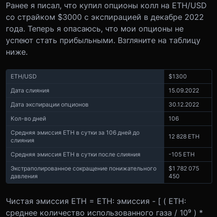
Ранее я писал, что купил опционы колл на ETH/USD
со страйком $3000 с экспирацией в декабре 2022
года. Теперь я опасаюсь, что мои опционы не
успеют стать прибыльными. Взгляните на таблицу
ниже.
ETH/USD
$1300
Дата слияния
15.09.2022
Дата экспирации опционов
30.12.2022
Кол-во дней
106
Средняя эмиссия ETH в сутки за 106 дней до
12 828 ETH
слияния
Средняя эмиссия ETH в сутки после слияния
-105 ETH
Экстраполированное сокращение понижательного
$1 782 075
давления
450
Чистая эмиссия ETH = ETH: эмиссия - [ ( ETH:
среднее количество использованного газа / 10⁹ ) *