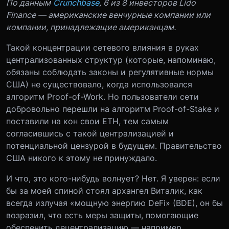
По данным
Crunchbase
, 6 из 8 инвесторов Lido
Finance — американские венчурные компании или
компании, принадлежащие американцам.
Такой концентрации сетевого влияния в руках
централизованных структур (которые, напоминаю,
обязаны соблюдать законы и регулятивные нормы
США) не существовало, когда использовался
алгоритм Proof-of-Work. Но пользователи сети
добровольно перешли на алгоритм Proof-of-Stake и
поставили на кон свои ETH, тем самым
согласившись с такой централизацией и
потенциальной цензурой в будущем. Правительство
США никого к этому не принуждало.
И что, это кого-нибудь волнует? Нет. Я уверен: если
бы за моей спиной стоял архангел Виталик, как
всегда излучая «мощную энергию DeFi» (BDE), он бы
возразил, что есть меры защиты, помогающие
обеспечить децентрализацию — например,