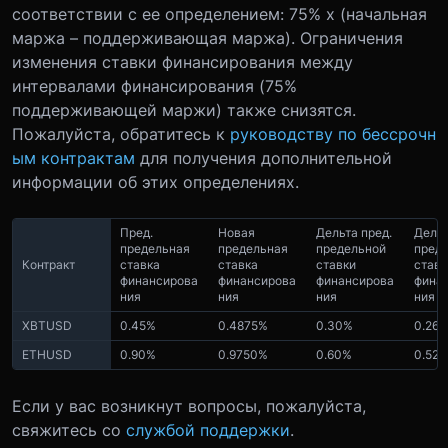
соответствии с ее определением: 75% x (начальная
маржа – поддерживающая маржа). Ограничения
изменения ставки финансирования между
интервалами финансирования (75%
поддерживающей маржи) также снизятся.
Пожалуйста, обратитесь к
руководству по бессрочн
ым контрактам
для получения дополнительной
информации об этих определениях.
Пред.
Новая
Дельта пред.
Дельт
предельная
предельная
предельной
пред
Контракт
ставка
ставка
ставки
ставк
финансирова
финансирова
финансирова
фина
ния
ния
ния
ния
XBTUSD
0.45%
0.4875%
0.30%
0.26
ETHUSD
0.90%
0.9750%
0.60%
0.52
Если у вас возникнут вопросы, пожалуйста,
свяжитесь со
службой поддержки
.