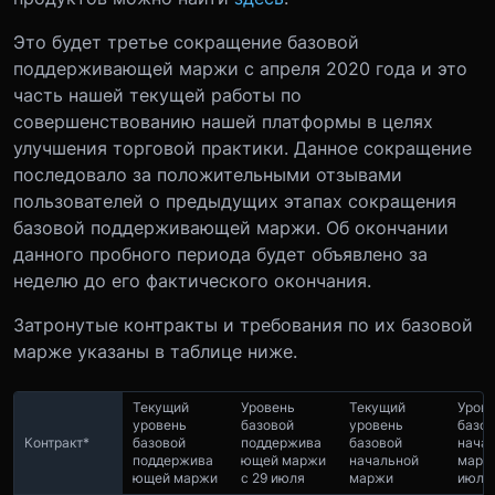
Это будет третье сокращение базовой
поддерживающей маржи с апреля 2020 года и это
часть нашей текущей работы по
совершенствованию нашей платформы в целях
улучшения торговой практики. Данное сокращение
последовало за положительными отзывами
пользователей о предыдущих этапах сокращения
базовой поддерживающей маржи. Об окончании
данного пробного периода будет объявлено за
неделю до его фактического окончания.
Затронутые контракты и требования по их базовой
марже указаны в таблице ниже.
Текущий
Уровень
Текущий
Уров
уровень
базовой
уровень
базо
Контракт*
базовой
поддержива
базовой
нача
поддержива
ющей маржи
начальной
маржи
ющей маржи
с 29 июля
маржи
июля