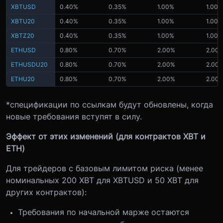
XBTUSD
0.40%
0.35%
1.00%
1.00%
XBTU20
0.40%
0.35%
1.00%
1.00%
XBTZ20
0.40%
0.35%
1.00%
1.00%
ETHUSD
0.80%
0.70%
2.00%
2.00
ETHUSDU20
0.80%
0.70%
2.00%
2.00
ETHU20
0.80%
0.70%
2.00%
2.00
*спецификации по ссылкам будут обновлены, когда
новые требования вступят в силу.
Эффект от этих изменений (для контрактов XBT и
ETH)
Для трейдеров с базовым лимитом риска (менее
номинальных 200 XBT для XBTUSD и 50 XBT для
других контрактов):
Требования по начальной марже остаются