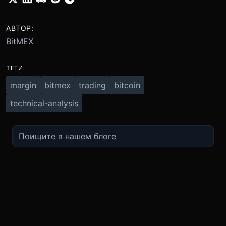
АВТОР:
BitMEX
ТЕГИ
margin
bitmex
trading
bitcoin
technical-analysis