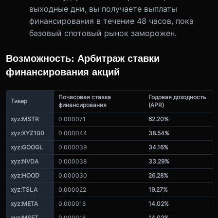
выходные дни, вы получаете выплаты
финансирования в течение 48 часов, пока
базовый спотовый рынок заморожен.
Возможность: Арбитраж ставки
финансирования акций
Почасовая ставка
Годовая доходность
Тикер
финансирования
(APR)
xyz:MSTR
0.000071
62.20%
xyz:XYZ100
0.000044
38.54%
xyz:GOOGL
0.000039
34.16%
xyz:NVDA
0.000038
33.29%
xyz:HOOD
0.000030
26.28%
xyz:TSLA
0.000022
19.27%
xyz:META
0.000016
14.02%
xyz:MSFT
0.000016
14.02%