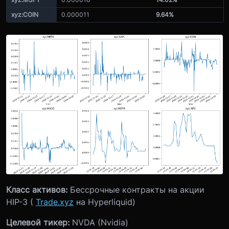
xyz:COIN
0.000011
9.64%
Класс активов:
Бессрочные контракты на акции
HIP-3 (
Trade.xyz
на Hyperliquid)
Целевой тикер:
NVDA (Nvidia)