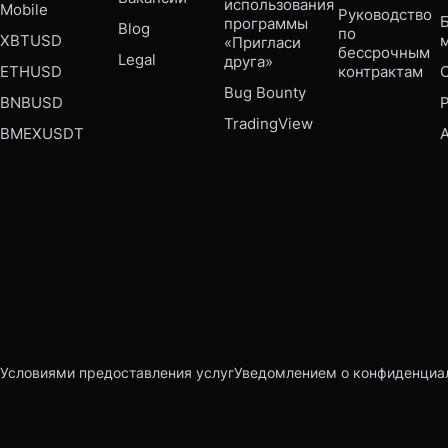
использования 
Mobile 
Руководство 
Б
программы 
Blog
по 
XBTUSD
«Пригласи 
бессрочным 
Legal
друга»
ETHUSD
контрактам
Bug Bounty 
BNBUSD
P
TradingView
BMEXUSDT
Условиями предоставления услуг
Уведомлением о конфиденциа