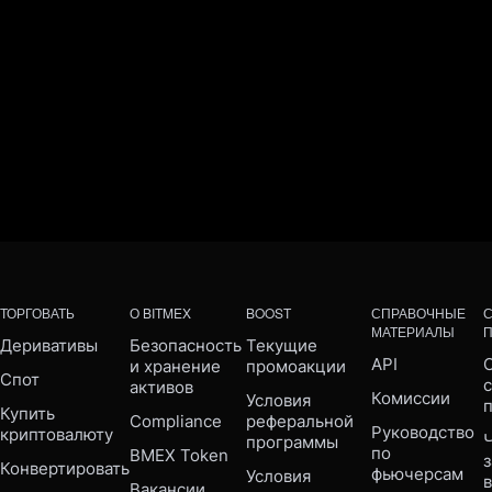
ТОРГОВАТЬ
О BITMEX
BOOST
СПРАВОЧНЫЕ
МАТЕРИАЛЫ
Деривативы
Безопасность 
Текущие 
API
С
и хранение 
промоакции
Спот
активов
Комиссии
Условия 
Купить 
Compliance 
реферальной 
Руководство 
криптовалюту
Ч
программы
по 
BMEX Token
Конвертировать
фьючерсам
Условия 
Вакансии