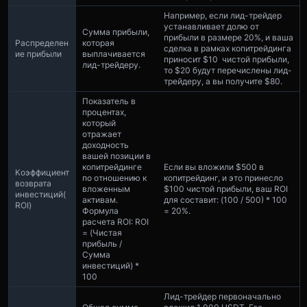
Например, если лид-трейдер
устанавливает долю от
Сумма прибыли,
прибыли в размере 20%, и ваша
Распределен
которая
сделка в рамках копитрейдинга
ие прибыли
выплачивается
приносит $10 чистой прибыли,
лид-трейдеру.
то $20 будут перечислены лид-
трейдеру, а вы получите $80.
Показатель в
процентах,
который
отражает
доходность
вашей позиции в
копитрейдинге
Если вы вложили $500 в
Коэффициент
по отношению к
копитрейдинг, и это принесло
возврата
вложенным
$100 чистой прибыли, ваш ROI
инвестиций
(
активам.
для составит: (100 / 500) * 100
ROI)
Формула
= 20%.
расчета ROI: ROI
= (Чистая
прибыль /
Сумма
инвестиций) *
100
Лид-трейдер первоначально