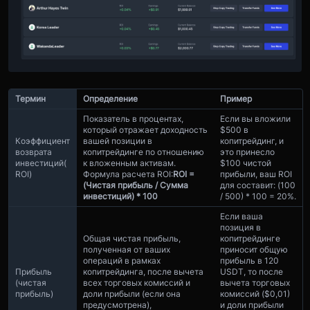
Термин
Определение
Пример
Показатель в процентах,
Если вы вложили
который отражает доходность
$500 в
Коэффициент
вашей позиции в
копитрейдинг, и
возврата
копитрейдинге по отношению
это принесло
инвестиций
(
к вложенным активам.
$100 чистой
ROI)
Формула расчета ROI:
ROI =
прибыли, ваш ROI
(Чистая прибыль / Сумма
для составит: (100
инвестиций) * 100
/ 500) * 100 = 20%.
Если ваша
позиция в
Общая чистая прибыль,
копитрейдинге
полученная от ваших
приносит общую
операций в рамках
прибыль в 120
Прибыль
копитрейдинга, после вычета
USDT, то после
(чистая
всех торговых комиссий и
вычета торговых
прибыль)
доли прибыли (если она
комиссий ($0,01)
предусмотрена),
и доли прибыли