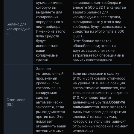
сумма активов,
копировать лид-трейдера и
которую вы
внесете 500 USDT в качестве
выделяете для
вашего баланса для
копирования
копитрейдинга, все сделки,
определенного
скопированные у этого лид-
Баланс для
лид-трейдера.
трейдера, будут использовать
копитрейдинг
Именно из этого
средства из этого пула в 500
а
пула средств
USDT.
будут
Этот баланс является
исполняться
обособленным; ативы на
ваши
других ваших счетах не
копируемые
затрагивается операциями в
сделки.
рамках копитрейдинга.
Заранее
установленный
Если вы вложили в сделку
процентный
$100 и установили стоп-лосс
уровень, при
на уровне 10%, ваша позиция
котором ваша
автоматически закроется, как
копируемая
только ее стоимость упадет на
сделка
$10, что предотвратит
Стоп-лосс
автоматически
дальнейшие убытки.
Обратите
(SL)
закроется, если
внимание:
стоп-лосс является
рынок движется
лишь триггером для закрытия
против вас. Это
сделки. Итоговая сумма,
помогает
которую вы получите, зависит
ограничить ваши
от рыночных условий в момент
потенциальные
исполнения.