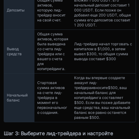
Общая сумма
вложил 1 000 USDT. Его
активов,
начальный депозит составит 1
Депозиты
которую лид-
000 USDT. Если позже он
трейдер вносит
добавил еще 200 USDT, общая
на свой счет.
сумма его депозитов составит
1 200 USDT.
Общая сумма
активов, которая
была выведена
Лид-трейдер начал торговать с
Вывод
со счета лид-
капиталом в $1,000, а затем
средств
трейдера или с
вывел $300, то общая сумма
вашего счета
вывода составит $300
для
копитрейдинга.
Когда вы впервые создаете
Стартовая
аккаунт лид-
сумма активов
трейдера
и
вносите
$500, ваш
на счете лид-
начальный баланс для
Начальный
трейдера в
копитрейдинга составляет
баланс
момент его
$500. Если вы позже добавите
первоначальног
еще средства, ваш начальный
о создания.
баланс все равно останется
равным $500.
Шаг 3: Выберите лид-трейдера и настройте