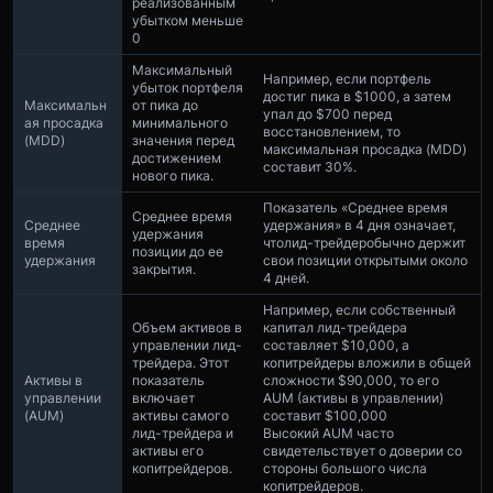
реализованным
убытком меньше
0
Максимальный
Например, если портфель
убыток портфеля
достиг пика в $1000, а затем
Максимальн
от пика до
упал до $700 перед
ая просадка
минимального
восстановлением, то
(MDD)
значения перед
максимальная просадка (MDD)
достижением
составит 30%.
нового пика.
Показатель «Среднее время
Среднее время
Среднее
удержания» в 4 дня означает,
удержания
время
что
лид-трейдер
обычно держит
позиции до ее
удержания
свои позиции открытыми около
закрытия.
4 дней.
Например, если собственный
Объем активов в
капитал лид-трейдера
управлении лид-
составляет $10,000, а
трейдера. Этот
копитрейдеры вложили в общей
Активы в
показатель
сложности $90,000, то его
управлении
включает
AUM (активы в управлении)
(AUM)
активы самого
составит $100,000
лид-трейдера и
Высокий AUM часто
активы его
свидетельствует о доверии со
копитрейдеров.
стороны большого числа
копитрейдеров.