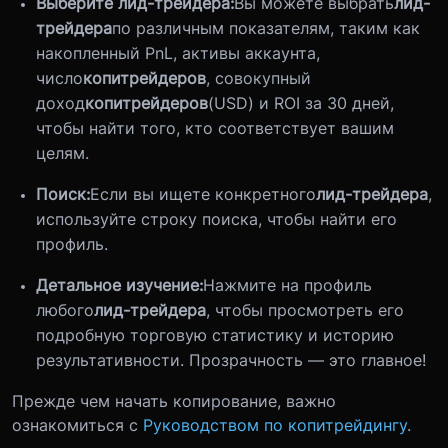
Выберите лид-трейдера:
Вы можете выбрать
лид-
трейдера
по различным показателям, таким как
накопленный PnL, активы аккаунта,
число
копитрейдеров
, совокупный
доход
копитрейдеров
(USD) и ROI за 30 дней,
чтобы найти того, кто соответствует вашим
целям.
Поиск:
Если вы ищете конкретного
лид-трейдера
,
используйте строку поиска, чтобы найти его
профиль.
Детальное изучение:
Нажмите на профиль
любого
лид-трейдера
, чтобы просмотреть его
подробную торговую статистику и историю
результативности. Прозрачность — это главное!
Прежде чем начать копирование, важно
ознакомиться с
Руководством по копитрейдингу
.