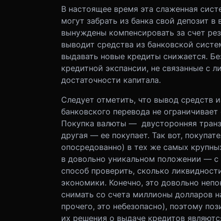
В настоящее время эта слаженная сист
могут забрать из банка свой депозит в 
вынуждены компенсировать за счет рез
выводит средства из банковской систем
выдавать новые кредиты снижается. Бе
кредитной экспансии, не связанные с л
достаточности капитала.
Следует отметить, что вывод средств 
банковского перевода не ограничивает 
Покупка валюты — двусторонняя транза
другая — ее покупает. Так вот, покупат
опосредованно) в тех же самых крупны
в довольно уникальном положении — с 
способ проверить, сколько ликвиднос
экономики. Конечно, это довольно непок
снимать со счета миллионы долларов 
прочего, это небезопасно), поэтому п
их решения о выдаче кредитов являют