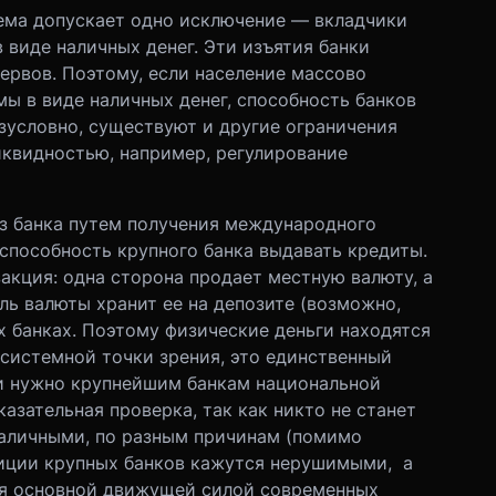
ема допускает одно исключение — вкладчики
в виде наличных денег. Эти изъятия банки
ервов. Поэтому, если население массово
ы в виде наличных денег, способность банков
зусловно, существуют и другие ограничения
иквидностью, например, регулирование
из банка путем получения международного
способность крупного банка выдавать кредиты.
кция: одна сторона продает местную валюту, а
ель валюты хранит ее на депозите (возможно,
х банках. Поэтому физические деньги находятся
системной точки зрения, это единственный
ти нужно крупнейшим банкам национальной
азательная проверка, так как никто не станет
наличными, по разным причинам (помимо
озиции крупных банков кажутся нерушимыми, а
ся основной движущей силой современных