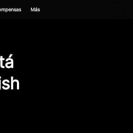
compensas
Más
tá
ish