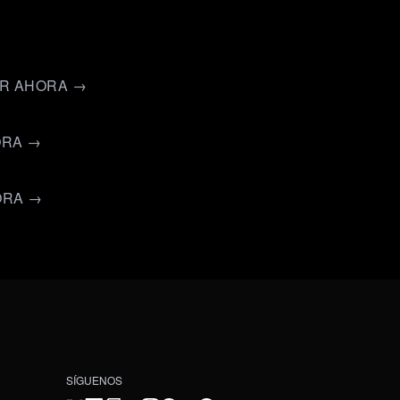
ER AHORA →
ORA →
ORA →
SÍGUENOS