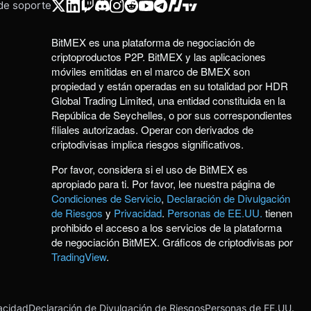
 de soporte
BitMEX es una plataforma de negociación de
criptoproductos P2P. BitMEX y las aplicaciones
móviles emitidas en el marco de BMEX son
propiedad y están operadas en su totalidad por HDR
Global Trading Limited, una entidad constituida en la
República de Seychelles, o por sus correspondientes
filiales autorizadas. Operar con derivados de
criptodivisas implica riesgos significativos.
Por favor, considera si el uso de BitMEX es
apropiado para ti. Por favor, lee nuestra página de
Condiciones de Servicio
,
Declaración de Divulgación
de Riesgos
y
Privacidad
.
Personas de EE.UU.
tienen
prohibido el acceso a los servicios de la plataforma
de negociación BitMEX. Gráficos de criptodivisas por
TradingView
.
acidad
Declaración de Divulgación de Riesgos
Personas de EE.UU.