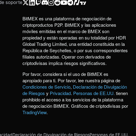
 de soporte
BitMEX es una plataforma de negociación de
criptoproductos P2P. BitMEX y las aplicaciones
móviles emitidas en el marco de BMEX son
propiedad y están operadas en su totalidad por HDR
Global Trading Limited, una entidad constituida en la
República de Seychelles, o por sus correspondientes
filiales autorizadas. Operar con derivados de
criptodivisas implica riesgos significativos.
Por favor, considera si el uso de BitMEX es
apropiado para ti. Por favor, lee nuestra página de
Condiciones de Servicio
,
Declaración de Divulgación
de Riesgos
y
Privacidad
.
Personas de EE.UU.
tienen
prohibido el acceso a los servicios de la plataforma
de negociación BitMEX. Gráficos de criptodivisas por
TradingView
.
acidad
Declaración de Divulgación de Riesgos
Personas de EE.UU.