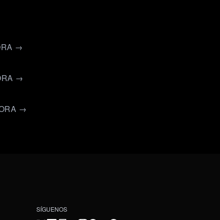
ORA →
ORA →
HORA →
SÍGUENOS