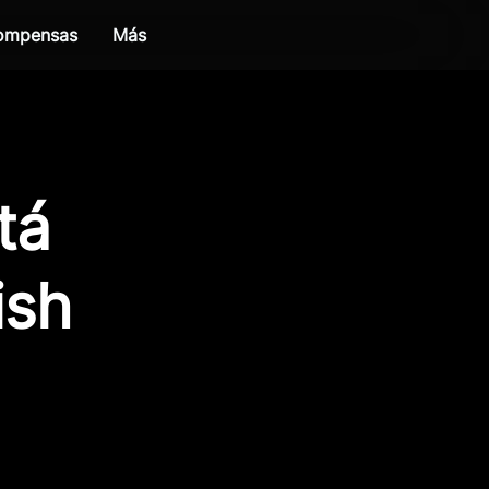
compensas
Más
tá
ish