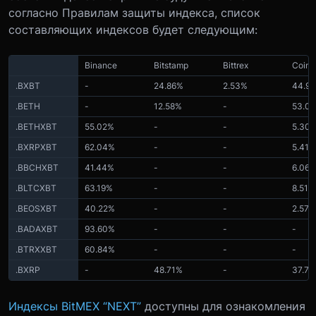
согласно Правилам защиты индекса, список
составляющих индексов будет следующим:
Binance
Bitstamp
Bittrex
Coinb
.BXBT
-
24.86%
2.53%
44.9
.BETH
-
12.58%
-
53.0
.BETHXBT
55.02%
-
-
5.30
.BXRPXBT
62.04%
-
-
5.41%
.BBCHXBT
41.44%
-
-
6.06
.BLTCXBT
63.19%
-
-
8.51%
.BEOSXBT
40.22%
-
-
2.57%
.BADAXBT
93.60%
-
-
-
.BTRXXBT
60.84%
-
-
-
.BXRP
-
48.71%
-
37.7
Индексы BitMEX “NEXT”
доступны для ознакомления