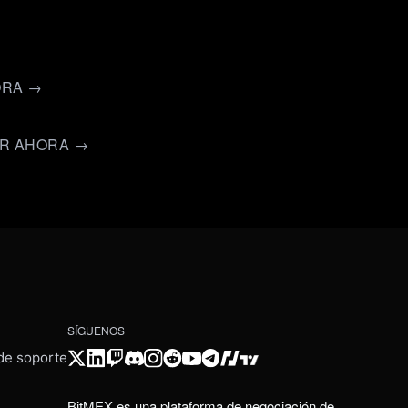
ORA →
ER AHORA →
SÍGUENOS
 de soporte
BitMEX es una plataforma de negociación de