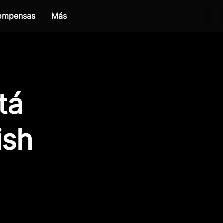
compensas
Más
tá
ish