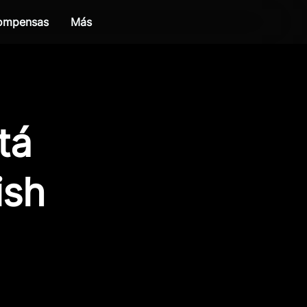
compensas
Más
tá
ish