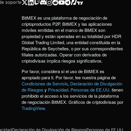
 de soporte
BitMEX es una plataforma de negociación de
criptoproductos P2P. BitMEX y las aplicaciones
móviles emitidas en el marco de BMEX son
propiedad y están operadas en su totalidad por HDR
Global Trading Limited, una entidad constituida en la
República de Seychelles, o por sus correspondientes
filiales autorizadas. Operar con derivados de
criptodivisas implica riesgos significativos.
Por favor, considera si el uso de BitMEX es
apropiado para ti. Por favor, lee nuestra página de
Condiciones de Servicio
,
Declaración de Divulgación
de Riesgos
y
Privacidad
.
Personas de EE.UU.
tienen
prohibido el acceso a los servicios de la plataforma
de negociación BitMEX. Gráficos de criptodivisas por
TradingView
.
acidad
Declaración de Divulgación de Riesgos
Personas de EE.UU.