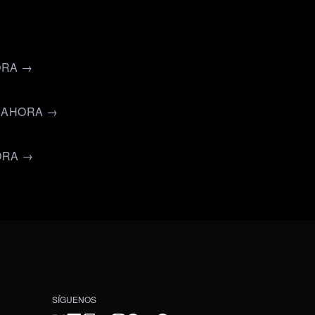
ORA →
R AHORA →
ORA →
SÍGUENOS