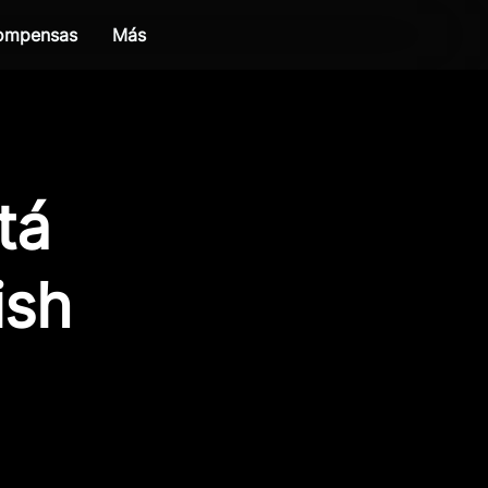
compensas
Más
tá
ish