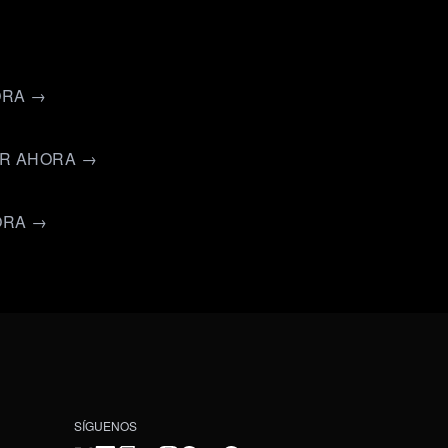
ORA →
ER AHORA →
ORA →
SÍGUENOS