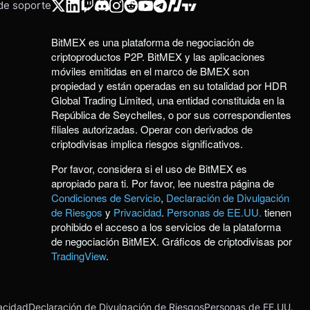
 de soporte
BitMEX es una plataforma de negociación de
criptoproductos P2P. BitMEX y las aplicaciones
móviles emitidas en el marco de BMEX son
propiedad y están operadas en su totalidad por HDR
Global Trading Limited, una entidad constituida en la
República de Seychelles, o por sus correspondientes
filiales autorizadas. Operar con derivados de
criptodivisas implica riesgos significativos.
Por favor, considera si el uso de BitMEX es
apropiado para ti. Por favor, lee nuestra página de
Condiciones de Servicio
,
Declaración de Divulgación
de Riesgos
y
Privacidad
.
Personas de EE.UU.
tienen
prohibido el acceso a los servicios de la plataforma
de negociación BitMEX. Gráficos de criptodivisas por
TradingView
.
acidad
Declaración de Divulgación de Riesgos
Personas de EE.UU.