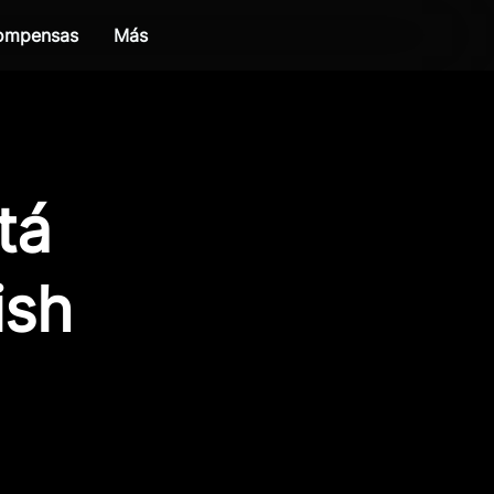
compensas
Más
tá
ish