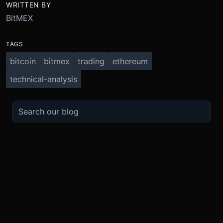
WRITTEN BY
BitMEX
TAGS
bitcoin
bitmex
trading
ethereum
technical-analysis