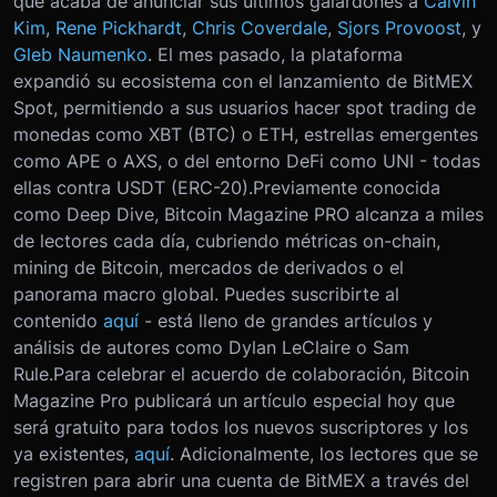
que acaba de anunciar sus últimos galardones a
Calvin
Kim
,
Rene Pickhardt
,
Chris Coverdale
,
Sjors Provoost
, y
Gleb Naumenko
. El mes pasado, la plataforma
expandió su ecosistema con el lanzamiento de BitMEX
Spot, permitiendo a sus usuarios hacer spot trading de
monedas como XBT (BTC) o ETH, estrellas emergentes
como APE o AXS, o del entorno DeFi como UNI - todas
ellas contra USDT (ERC-20).Previamente conocida
como Deep Dive, Bitcoin Magazine PRO alcanza a miles
de lectores cada día, cubriendo métricas on-chain,
mining de Bitcoin, mercados de derivados o el
panorama macro global. Puedes suscribirte al
contenido
aquí
- está lleno de grandes artículos y
análisis de autores como Dylan LeClaire o Sam
Rule.Para celebrar el acuerdo de colaboración, Bitcoin
Magazine Pro publicará un artículo especial hoy que
será gratuito para todos los nuevos suscriptores y los
ya existentes,
aquí
. Adicionalmente, los lectores que se
registren para abrir una cuenta de BitMEX a través del