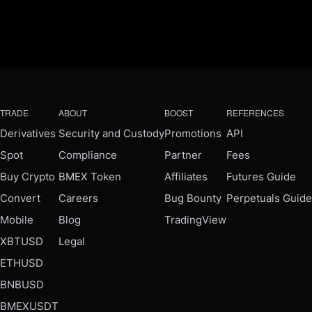
TRADE
ABOUT
BOOST
REFERENCES
Derivatives
Security and Custody
Promotions
API
Spot
Compliance
Partner
Fees
Buy Crypto
BMEX Token
Affiliates
Futures Guide
Convert
Careers
Bug Bounty
Perpetuals Guide
Mobile
Blog
TradingView
XBTUSD
Legal
ETHUSD
BNBUSD
BMEXUSDT