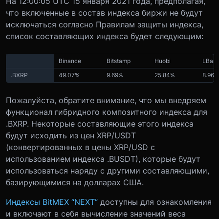
На 12:00:05 UTC 15 января 2021 года, предполагая,
что включенные в состав индекса биржи не будут
исключаться согласно Правилам защиты индекса,
список составляющих индекса будет следующим:
Binance
Bitstamp
Huobi
LBan
.BXRP
49.07%
9.69%
25.84%
8.96%
Пожалуйста, обратите внимание, что мы внедряем
функционал гибридного композитного индекса для
.BXRP. Некоторые составляющие этого индекса
будут исходить из цен XRP/USDT
(конвертированных в цены XRP/USD с
использованием индекса .BUSDT), которые будут
использоваться наряду с другими составляющими,
базирующимися на долларах США.
Индексы BitMEX “NEXT”
доступны для ознакомления
и включают в себя вычисление значений веса